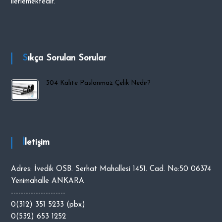
ilerlemektedir.
i
p
O
C
Sıkça Sorulan Sorular
A
K
304 Kalite Paslanmaz Çelik Nedir?
İletişim
Adres: İvedik OSB. Serhat Mahallesi 1451. Cad. No:50 06374
Yenimahalle ANKARA
----------------------
0(312) 351 5233 (pbx)
0(532) 653 1252