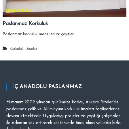
–
s
i
A
.
n
Paslanmaz Korkuluk
k
a
Paslanmaz korkuluk modelleri ve çeşitleri
r
a
,
Korkuluk
Ürünler
–
S
i
t
e
İÇ ANADOLU PASLANMAZ
l
e
r
Firmamız 2002 yılından günümüze kadar, Ankara Siteler’de
–
paslanmaz çelik ve Alüminyum korkuluk imalatı faaliyetlerine
T
devam etmektedir. Uyguladığı projeler ve yaptığı çalışmalar
a
ile adından söz ettirerek sektöründe öncü olma yolunda hızla
l