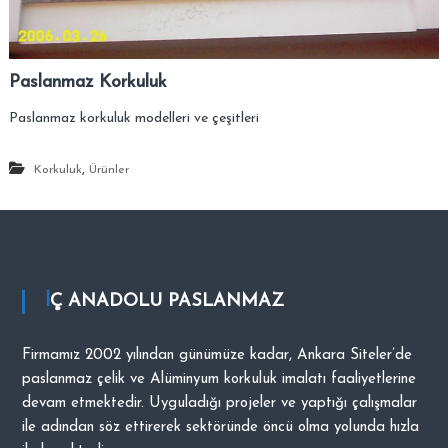
–
s
i
A
.
n
Paslanmaz Korkuluk
k
a
Paslanmaz korkuluk modelleri ve çeşitleri
r
a
,
Korkuluk
Ürünler
–
S
i
t
e
İÇ ANADOLU PASLANMAZ
l
e
r
Firmamız 2002 yılından günümüze kadar, Ankara Siteler’de
–
paslanmaz çelik ve Alüminyum korkuluk imalatı faaliyetlerine
T
devam etmektedir. Uyguladığı projeler ve yaptığı çalışmalar
a
ile adından söz ettirerek sektöründe öncü olma yolunda hızla
l