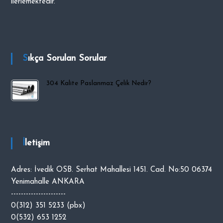
ilerlemektedir.
i
p
O
C
Sıkça Sorulan Sorular
A
K
304 Kalite Paslanmaz Çelik Nedir?
İletişim
Adres: İvedik OSB. Serhat Mahallesi 1451. Cad. No:50 06374
Yenimahalle ANKARA
----------------------
0(312) 351 5233 (pbx)
0(532) 653 1252