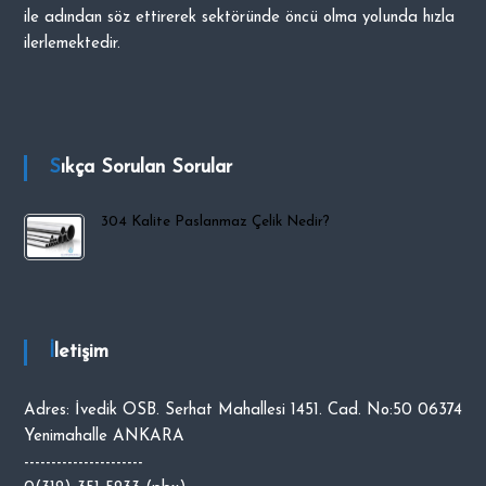
ile adından söz ettirerek sektöründe öncü olma yolunda hızla
i
ilerlemektedir.
p
O
C
A
K
Sıkça Sorulan Sorular
304 Kalite Paslanmaz Çelik Nedir?
İletişim
Adres: İvedik OSB. Serhat Mahallesi 1451. Cad. No:50 06374
Yenimahalle ANKARA
----------------------