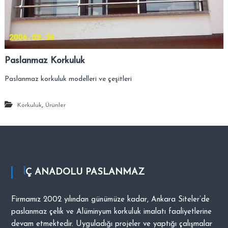
–
s
i
A
.
n
k
a
Paslanmaz Korkuluk
r
Paslanmaz korkuluk modelleri ve çeşitleri
a
–
S
,
Korkuluk
Ürünler
i
t
e
l
e
İÇ ANADOLU PASLANMAZ
r
–
Firmamız 2002 yılından günümüze kadar, Ankara Siteler’de
T
paslanmaz çelik ve Alüminyum korkuluk imalatı faaliyetlerine
a
devam etmektedir. Uyguladığı projeler ve yaptığı çalışmalar
l