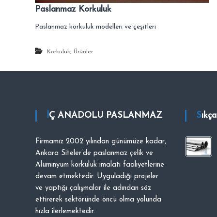
i
A
Paslanmaz Korkuluk
c
n
i
Paslanmaz korkuluk modelleri ve çeşitleri
k
s
a
i
,
Korkuluk
Ürünler
.
r
a
–
S
i
t
İÇ ANADOLU PASLANMAZ
Sıkç
e
l
Firmamız 2002 yılından günümüze kadar,
e
Ankara Siteler’de paslanmaz çelik ve
r
Alüminyum korkuluk imalatı faaliyetlerine
–
devam etmektedir. Uyguladığı projeler
T
ve yaptığı çalışmalar ile adından söz
a
ettirerek sektöründe öncü olma yolunda
l
hızla ilerlemektedir.