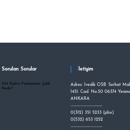
a Sorulan Sorular
İletişim
304 Kalite Paslanmaz Çelik
Adres: İvedik OSB. Serhat Mah
Nedir?
1451. Cad. No:50 06374 Yenima
ANKARA
----------------------
0(312) 351 5233 (pbx)
0(532) 653 1252
----------------------