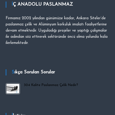
İÇ ANADOLU PASLANMAZ
i
p
O
Firmamız 2002 yılından günümüze kadar, Ankara Siteler’de
C
paslanmaz çelik ve Alüminyum korkuluk imalatı faaliyetlerine
A
devam etmektedir. Uyguladığı projeler ve yaptığı çalışmalar
K
ile adından söz ettirerek sektöründe öncü olma yolunda hızla
ilerlemektedir.
Sıkça Sorulan Sorular
304 Kalite Paslanmaz Çelik Nedir?