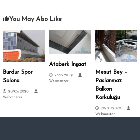
–
s
i
A
.
You May Also Like
n
k
a
r
a
–
Ataberk İnşaat
S
Burdur Spor
Mesut Bey –
i
26/12/2019
t
Salonu
Paslanmaz
Webmaster
e
Balkon
20/05/2020
l
Korkuluğu
Webmaster
e
20/05/2020
r
Webmaster
–
T
a
l