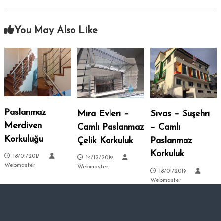
–
s
i
A
.
You May Also Like
n
k
a
r
a
–
S
Paslanmaz
Mira Evleri –
Sivas – Suşehri
i
t
Merdiven
Camlı Paslanmaz
– Camlı
e
Korkuluğu
Çelik Korkuluk
Paslanmaz
l
Korkuluk
18/01/2017
14/12/2019
e
Webmaster
Webmaster
18/01/2019
r
Webmaster
–
T
a
l