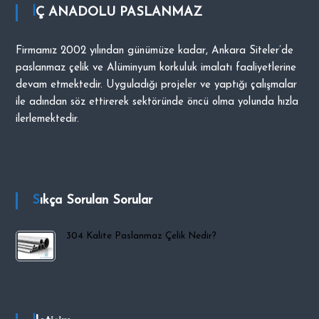
İÇ ANADOLU PASLANMAZ
i
p
O
Firmamız 2002 yılından günümüze kadar, Ankara Siteler’de
C
paslanmaz çelik ve Alüminyum korkuluk imalatı faaliyetlerine
A
devam etmektedir. Uyguladığı projeler ve yaptığı çalışmalar
K
ile adından söz ettirerek sektöründe öncü olma yolunda hızla
ilerlemektedir.
Sıkça Sorulan Sorular
304 Kalite Paslanmaz Çelik Nedir?