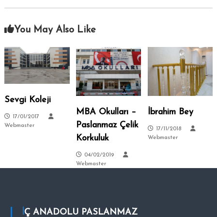
–
s
i
A
.
You May Also Like
n
k
a
r
a
–
Sevgi Koleji
S
MBA Okulları –
İbrahim Bey
i
17/01/2017
t
Paslanmaz Çelik
Webmaster
17/11/2018
e
Korkuluk
Webmaster
l
04/02/2019
e
Webmaster
r
–
T
a
İÇ ANADOLU PASLANMAZ
l