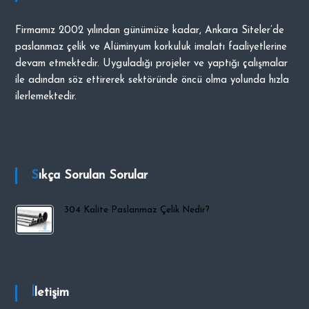
i
Firmamız 2002 yılından günümüze kadar, Ankara Siteler’de
p
paslanmaz çelik ve Alüminyum korkuluk imalatı faaliyetlerine
O
devam etmektedir. Uyguladığı projeler ve yaptığı çalışmalar
C
ile adından söz ettirerek sektöründe öncü olma yolunda hızla
A
ilerlemektedir.
K
Sıkça Sorulan Sorular
304 Kalite Paslanmaz Çelik Nedir?
İletişim