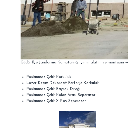
i
p
O
C
A
K
Güdül İlçe Jandarma Komutanlığı için imalatını ve montajını
Paslanmaz Çelik Korkuluk
Lazer Kesim Dekoratif Ferforje Korkuluk
Paslanmaz Çelik Bayrak Direği
Paslanmaz Çelik Kolon Arası Seperatör
Paslanmaz Çelik X-Ray Seperatör