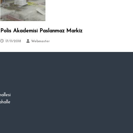
Polis Akademisi Paslanmaz Markiz
17/11/2018
Webmaster
allesi
halle