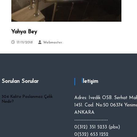
Yahya Bey
17/11/2018
Webmaster
a Sorulan Sorular
İletişim
304 Kalite Paslanmaz Çelik
Adres: İvedik OSB. Serhat Mah
Nedir?
1451. Cad. No:50 06374 Yenima
ANKARA
----------------------
0(312) 351 5233 (pbx)
0(532) 653 1252