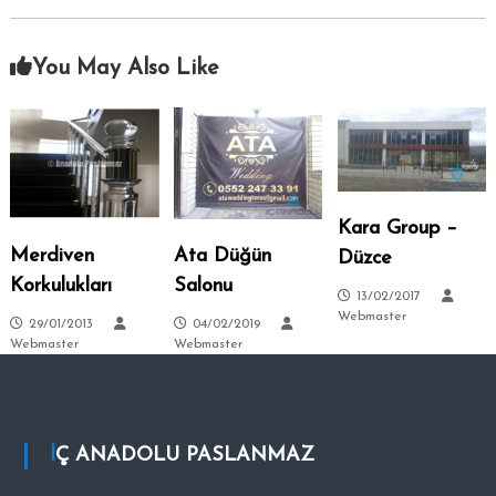
–
s
i
A
.
You May Also Like
n
k
a
r
a
–
Kara Group –
S
Merdiven
Ata Düğün
i
Düzce
t
Korkulukları
Salonu
13/02/2017
e
Webmaster
29/01/2013
04/02/2019
l
Webmaster
Webmaster
e
r
–
T
İÇ ANADOLU PASLANMAZ
a
l