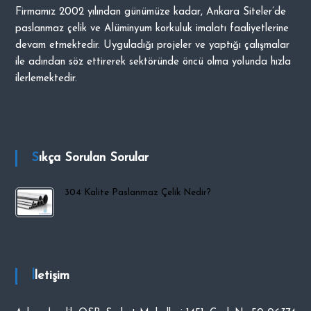
Firmamız 2002 yılından günümüze kadar, Ankara Siteler’de
i
paslanmaz çelik ve Alüminyum korkuluk imalatı faaliyetlerine
p
devam etmektedir. Uyguladığı projeler ve yaptığı çalışmalar
O
ile adından söz ettirerek sektöründe öncü olma yolunda hızla
C
ilerlemektedir.
A
K
Sıkça Sorulan Sorular
304 Kalite Paslanmaz Çelik Nedir?
İletişim