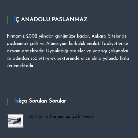
i
p
İÇ ANADOLU PASLANMAZ
O
C
A
Firmamız 2002 yılından günümüze kadar, Ankara Siteler’de
K
paslanmaz çelik ve Alüminyum korkuluk imalatı faaliyetlerine
devam etmektedir. Uyguladığı projeler ve yaptığı çalışmalar
ile adından söz ettirerek sektöründe öncü olma yolunda hızla
ilerlemektedir.
Sıkça Sorulan Sorular
304 Kalite Paslanmaz Çelik Nedir?