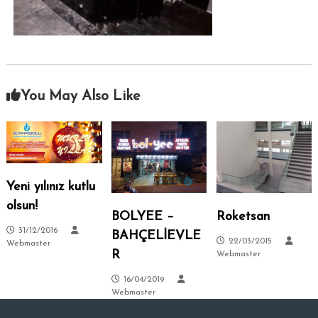
–
s
i
A
.
n
k
a
You May Also Like
r
a
–
S
i
t
Yeni yılınız kutlu
e
olsun!
l
BOLYEE –
Roketsan
e
31/12/2016
BAHÇELİEVLE
22/03/2015
Webmaster
r
R
Webmaster
–
16/04/2019
T
Webmaster
a
l