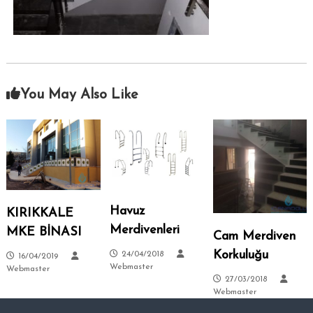
–
s
i
A
.
n
k
a
You May Also Like
r
a
–
S
i
t
e
Havuz
l
KIRIKKALE
e
Merdivenleri
MKE BİNASI
Cam Merdiven
r
Korkuluğu
24/04/2018
16/04/2019
–
Webmaster
Webmaster
T
27/03/2018
Webmaster
a
l