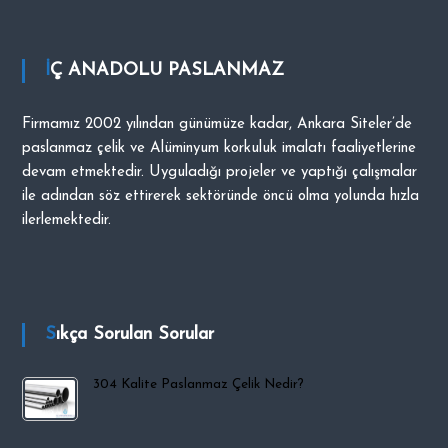
i
p
İÇ ANADOLU PASLANMAZ
O
C
A
Firmamız 2002 yılından günümüze kadar, Ankara Siteler’de
K
paslanmaz çelik ve Alüminyum korkuluk imalatı faaliyetlerine
devam etmektedir. Uyguladığı projeler ve yaptığı çalışmalar
ile adından söz ettirerek sektöründe öncü olma yolunda hızla
ilerlemektedir.
Sıkça Sorulan Sorular
304 Kalite Paslanmaz Çelik Nedir?