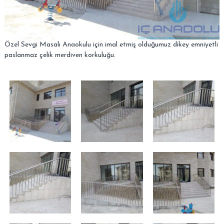
–
s
i
A
.
n
k
Özel Sevgi Masalı Anaokulu için imal etmiş olduğumuz dikey emniyetli
a
paslanmaz çelik merdiven korkuluğu.
r
a
–
S
i
t
e
l
e
r
–
T
a
l