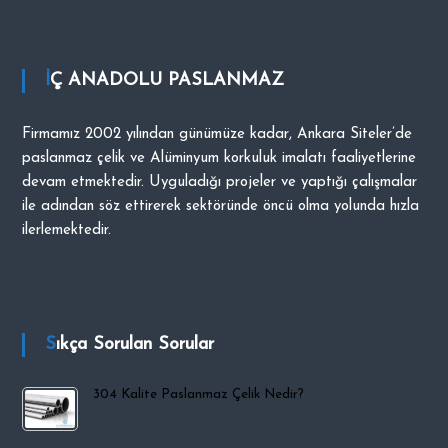
i
p
O
İÇ ANADOLU PASLANMAZ
C
A
Firmamız 2002 yılından günümüze kadar, Ankara Siteler’de
K
paslanmaz çelik ve Alüminyum korkuluk imalatı faaliyetlerine
devam etmektedir. Uyguladığı projeler ve yaptığı çalışmalar
ile adından söz ettirerek sektöründe öncü olma yolunda hızla
ilerlemektedir.
Sıkça Sorulan Sorular
304 Kalite Paslanmaz Çelik Nedir?