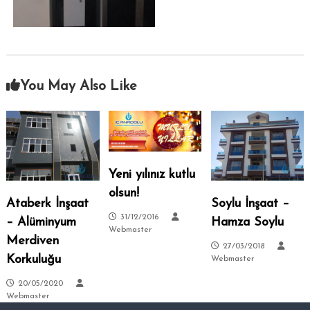
–
s
i
A
.
n
k
a
You May Also Like
r
a
–
S
i
Yeni yılınız kutlu
t
e
olsun!
Ataberk İnşaat
Soylu İnşaat –
l
31/12/2016
– Alüminyum
Hamza Soylu
e
Webmaster
Merdiven
r
27/03/2018
–
Korkuluğu
Webmaster
T
20/05/2020
a
Webmaster
l