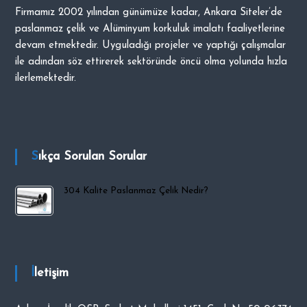
Firmamız 2002 yılından günümüze kadar, Ankara Siteler’de
i
paslanmaz çelik ve Alüminyum korkuluk imalatı faaliyetlerine
p
devam etmektedir. Uyguladığı projeler ve yaptığı çalışmalar
O
ile adından söz ettirerek sektöründe öncü olma yolunda hızla
C
ilerlemektedir.
A
K
Sıkça Sorulan Sorular
304 Kalite Paslanmaz Çelik Nedir?
İletişim