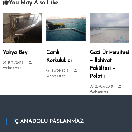
You May Also Like
–
s
i
A
.
n
k
a
r
a
Yahya Bey
Camlı
Gazi Üniversitesi
–
Korkuluklar
– İlahiyat
S
17/11/2018
i
Fakültesi –
Webmaster
29/01/2013
t
Polatlı
Webmaster
e
27/03/2018
l
Webmaster
e
r
–
T
İÇ ANADOLU PASLANMAZ
a
l