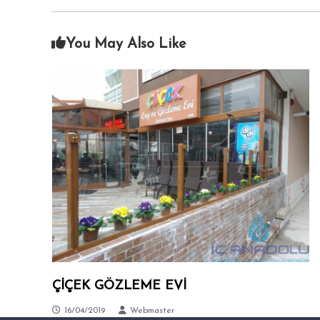
i
A
c
n
i
You May Also Like
k
s
a
i
.
r
a
–
S
i
t
e
l
e
r
–
T
ÇİÇEK GÖZLEME EVİ
a
l
16/04/2019
Webmaster