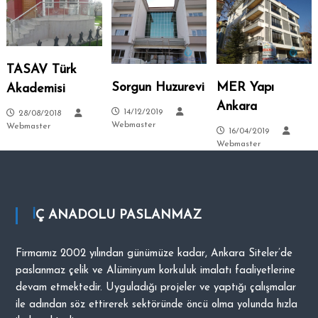
–
s
i
A
.
n
k
TASAV Türk
a
Sorgun Huzurevi
MER Yapı
Akademisi
r
Ankara
a
14/12/2019
28/08/2018
Webmaster
Webmaster
–
16/04/2019
Webmaster
S
i
t
e
l
İÇ ANADOLU PASLANMAZ
e
r
Firmamız 2002 yılından günümüze kadar, Ankara Siteler’de
–
paslanmaz çelik ve Alüminyum korkuluk imalatı faaliyetlerine
T
devam etmektedir. Uyguladığı projeler ve yaptığı çalışmalar
a
ile adından söz ettirerek sektöründe öncü olma yolunda hızla
l