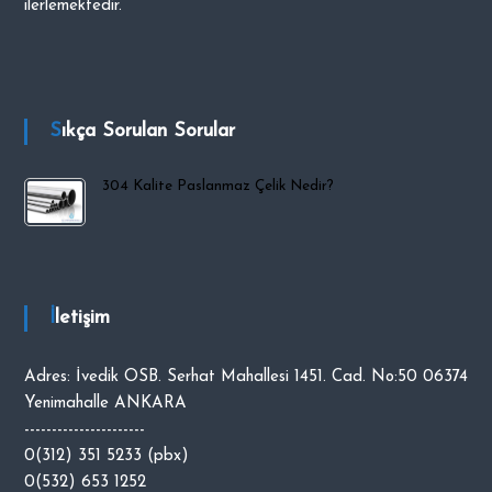
ilerlemektedir.
i
p
O
C
A
Sıkça Sorulan Sorular
K
304 Kalite Paslanmaz Çelik Nedir?
İletişim
Adres: İvedik OSB. Serhat Mahallesi 1451. Cad. No:50 06374
Yenimahalle ANKARA
----------------------
0(312) 351 5233 (pbx)
0(532) 653 1252