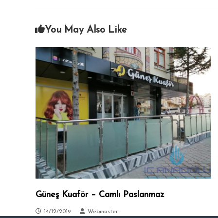
i
A
c
n
i
You May Also Like
k
s
a
i
.
r
a
–
S
i
t
e
l
e
r
–
T
Güneş Kuaför – Camlı Paslanmaz
a
l
14/12/2019
Webmaster