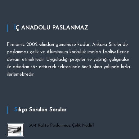
i
p
O
İÇ ANADOLU PASLANMAZ
C
A
K
Firmamız 2002 yılından günümüze kadar, Ankara Siteler’de
paslanmaz çelik ve Alüminyum korkuluk imalatı faaliyetlerine
devam etmektedir. Uyguladığı projeler ve yaptığı çalışmalar
ile adından söz ettirerek sektöründe öncü olma yolunda hızla
ilerlemektedir.
Sıkça Sorulan Sorular
304 Kalite Paslanmaz Çelik Nedir?