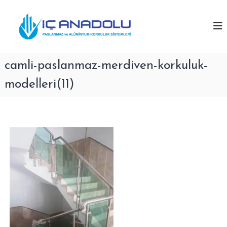
İ
İ
ç
P
a
e
ç
s
r
A
l
i
n
a
ğ
n
camli-paslanmaz-merdiven-korkuluk-
a
e
m
d
g
a
modelleri(11)
o
z
e
K
l
ç
o
u
r
P
k
u
a
l
s
u
l
k
ü
a
r
n
e
m
t
i
a
c
z
i