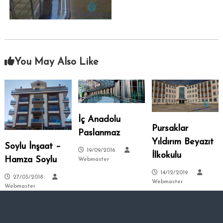
–
s
i
A
.
n
k
a
You May Also Like
r
a
–
S
i
İç Anadolu
t
Pursaklar
Paslanmaz
e
Yıldırım Beyazıt
Soylu İnşaat –
l
19/09/2016
İlkokulu
Hamza Soylu
Webmaster
e
14/12/2019
r
27/03/2018
Webmaster
–
Webmaster
T
a
l