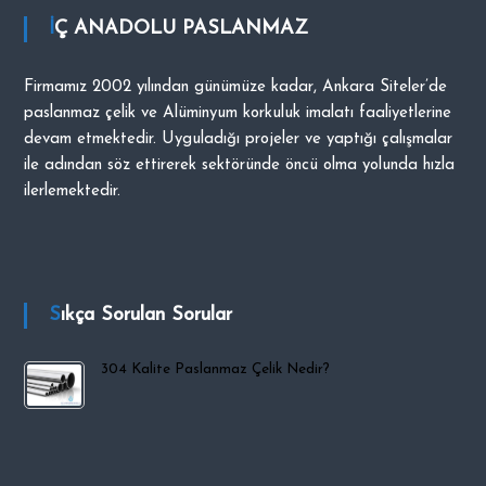
i
İÇ ANADOLU PASLANMAZ
p
O
Firmamız 2002 yılından günümüze kadar, Ankara Siteler’de
C
paslanmaz çelik ve Alüminyum korkuluk imalatı faaliyetlerine
A
devam etmektedir. Uyguladığı projeler ve yaptığı çalışmalar
K
ile adından söz ettirerek sektöründe öncü olma yolunda hızla
ilerlemektedir.
Sıkça Sorulan Sorular
304 Kalite Paslanmaz Çelik Nedir?