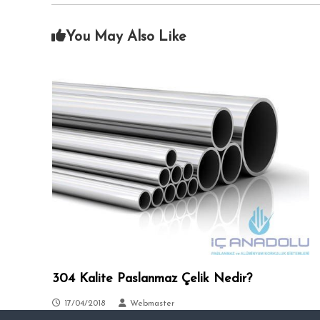
i
A
c
n
i
You May Also Like
k
s
a
i
.
r
a
–
S
i
t
e
l
e
r
–
T
304 Kalite Paslanmaz Çelik Nedir?
a
l
17/04/2018
Webmaster