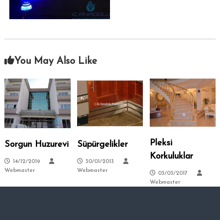
–
s
i
A
.
n
k
a
You May Also Like
r
a
–
S
i
t
e
Pleksi
Sorgun Huzurevi
Süpürgelikler
l
Korkuluklar
e
14/12/2019
30/01/2013
Webmaster
Webmaster
r
03/03/2017
Webmaster
–
T
a
l