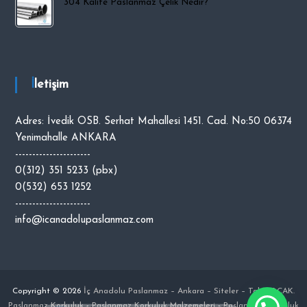
304 Kalite Paslanmaz Çelik Nedir?
İletişim
Adres: İvedik OSB. Serhat Mahallesi 1451. Cad. No:50 06374
Yenimahalle ANKARA
----------------------
0(312) 351 5233 (pbx)
0(532) 653 1252
----------------------
info@icanadolupaslanmaz.com
Copyright © 2026
İç Anadolu Paslanmaz – Ankara – Siteler – Talip OCAK.
Paslanmaz Korkuluk
-
Paslanmaz Korkuluk Malzemeleri
-
Paslanmaz Korkuluk