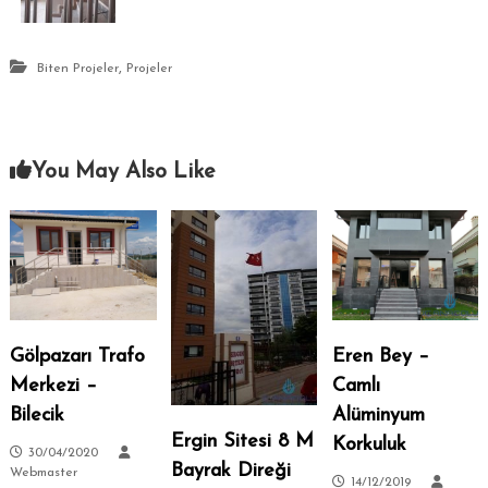
,
Biten Projeler
Projeler
You May Also Like
Gölpazarı Trafo
Eren Bey –
Merkezi –
Camlı
Bilecik
Alüminyum
Ergin Sitesi 8 M
Korkuluk
30/04/2020
Bayrak Direği
Webmaster
14/12/2019