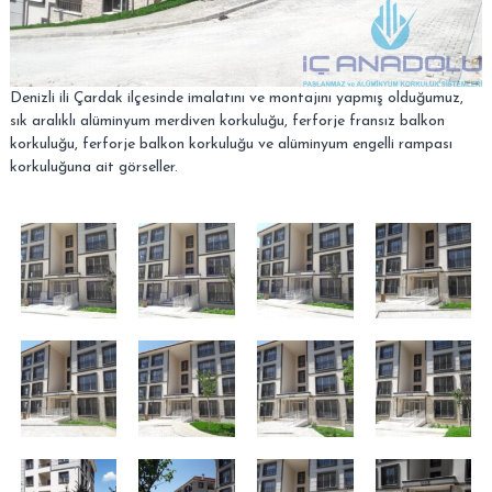
–
s
i
A
.
n
k
Denizli ili Çardak ilçesinde imalatını ve montajını yapmış olduğumuz,
a
sık aralıklı alüminyum merdiven korkuluğu, ferforje fransız balkon
korkuluğu, ferforje balkon korkuluğu ve alüminyum engelli rampası
r
korkuluğuna ait görseller.
a
–
S
i
t
e
l
e
r
–
T
a
l