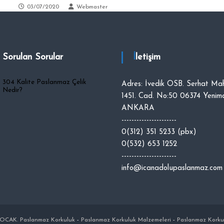
03/07/2020
Webmaster
a Sorulan Sorular
İletişim
304 Kalite Paslanmaz Çelik
Adres: İvedik OSB. Serhat Mah
Nedir?
1451. Cad. No:50 06374 Yenima
ANKARA
----------------------
0(312) 351 5233 (pbx)
0(532) 653 1252
----------------------
info@icanadolupaslanmaz.com
p OCAK.
Paslanmaz Korkuluk
-
Paslanmaz Korkuluk Malzemeleri
-
Paslanmaz Korku