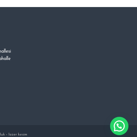
allesi
halle
luk
-
lazer kesim