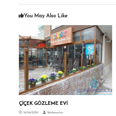
i
A
c
n
i
You May Also Like
k
s
a
i
.
r
a
–
S
i
t
e
l
e
r
–
T
ÇİÇEK GÖZLEME EVİ
a
l
16/04/2019
Webmaster