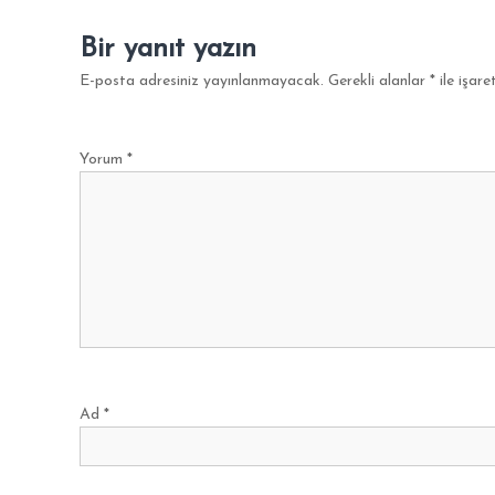
i
p
Bir yanıt yazın
O
C
E-posta adresiniz yayınlanmayacak.
Gerekli alanlar
*
ile işare
A
K
Yorum
*
Ad
*