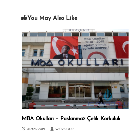
i
A
c
n
i
You May Also Like
k
s
a
i
.
r
a
–
S
i
t
e
l
e
r
–
T
MBA Okulları – Paslanmaz Çelik Korkuluk
a
l
04/02/2019
Webmaster