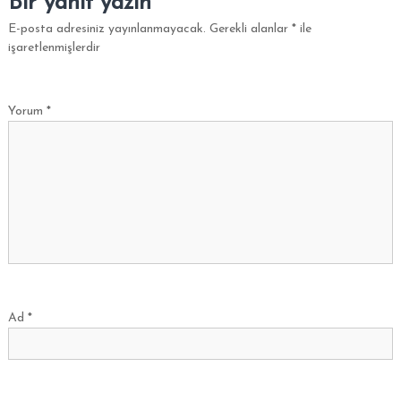
Bir yanıt yazın
i
E-posta adresiniz yayınlanmayacak.
Gerekli alanlar
*
ile
p
işaretlenmişlerdir
O
C
A
Yorum
*
K
Ad
*