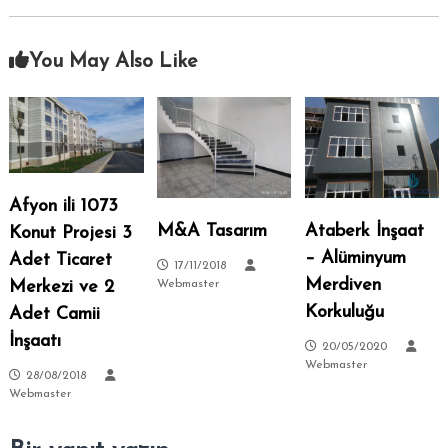
–
s
i
A
.
You May Also Like
n
k
a
r
a
–
Afyon ili 1073
S
M&A Tasarım
Ataberk İnşaat
i
Konut Projesi 3
t
– Alüminyum
Adet Ticaret
17/11/2018
e
Merdiven
Merkezi ve 2
Webmaster
l
Korkuluğu
Adet Camii
e
İnşaatı
20/05/2020
r
Webmaster
–
28/08/2018
Webmaster
T
a
l