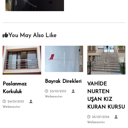
–
s
i
A
.
n
k
a
You May Also Like
r
a
–
S
i
t
e
Bayrak Direkleri
Paslanmaz
VAHİDE
l
Korkuluk
NURTEN
30/01/2013
e
Webmaster
UŞAN KIZ
r
29/01/2013
–
KURAN KURSU
Webmaster
T
05/07/2019
a
Webmaster
l