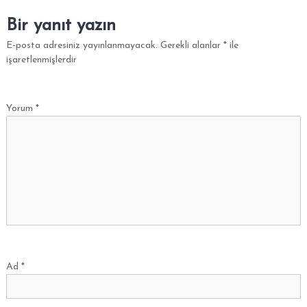
i
Bir yanıt yazın
p
E-posta adresiniz yayınlanmayacak.
Gerekli alanlar
*
ile
O
işaretlenmişlerdir
C
A
K
Yorum
*
Ad
*