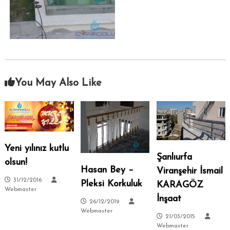
–
s
i
A
.
n
k
a
r
a
You May Also Like
–
S
i
t
e
Yeni yılınız kutlu
l
Şanlıurfa
olsun!
e
Hasan Bey –
Viranşehir İsmail
r
31/12/2016
Pleksi Korkuluk
KARAGÖZ
Webmaster
–
İnşaat
26/12/2019
T
Webmaster
a
21/03/2015
Webmaster
l