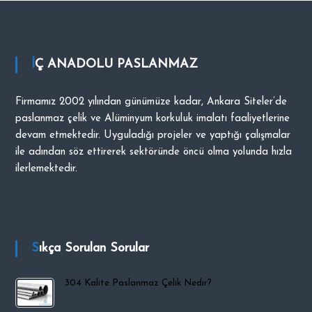
i
p
O
İÇ ANADOLU PASLANMAZ
C
A
K
Firmamız 2002 yılından günümüze kadar, Ankara Siteler’de
paslanmaz çelik ve Alüminyum korkuluk imalatı faaliyetlerine
devam etmektedir. Uyguladığı projeler ve yaptığı çalışmalar
ile adından söz ettirerek sektöründe öncü olma yolunda hızla
ilerlemektedir.
Sıkça Sorulan Sorular
304 Kalite Paslanmaz Çelik Nedir?